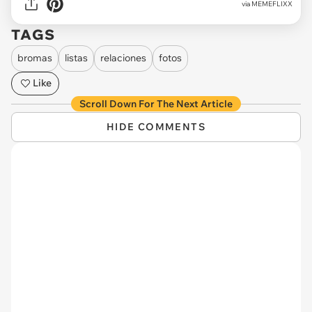
via MEMEFLIXX
TAGS
bromas
listas
relaciones
fotos
Like
Scroll Down For The Next Article
HIDE COMMENTS