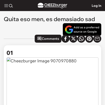
Log In
Quita eso men, es demasiado sad
Add as a preferred
source on Google
Comments
01