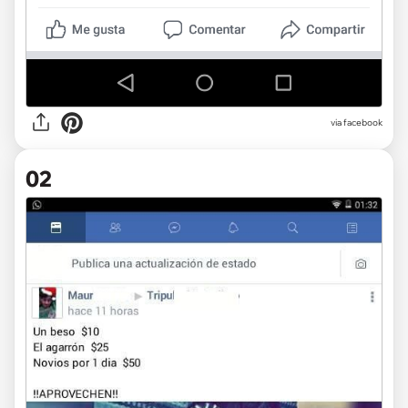
via
facebook
02