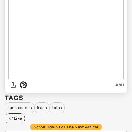
via friki
TAGS
curiosidades
listas
fotos
Like
Scroll Down For The Next Article