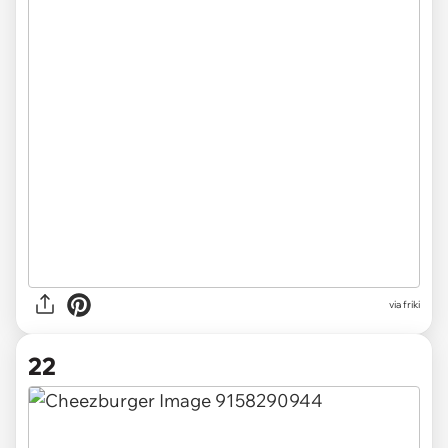
via friki
22