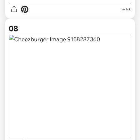
via friki
08