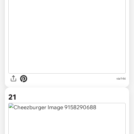
via friki
21