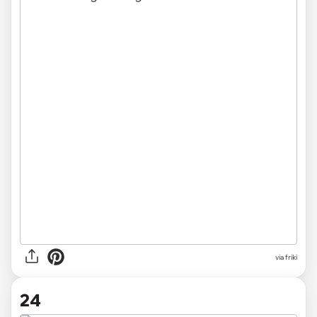
via friki
24