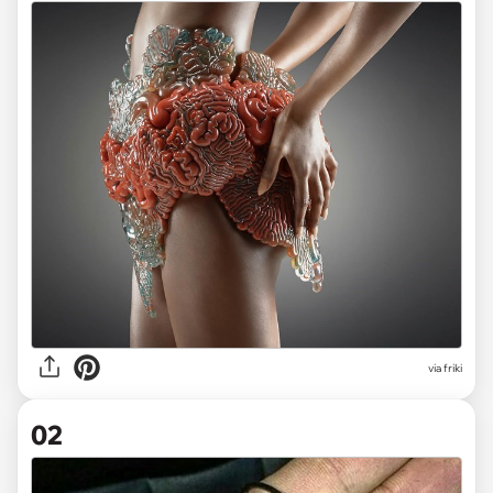
via
friki
02