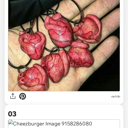
via friki
03