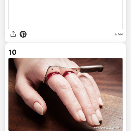
via friki
10