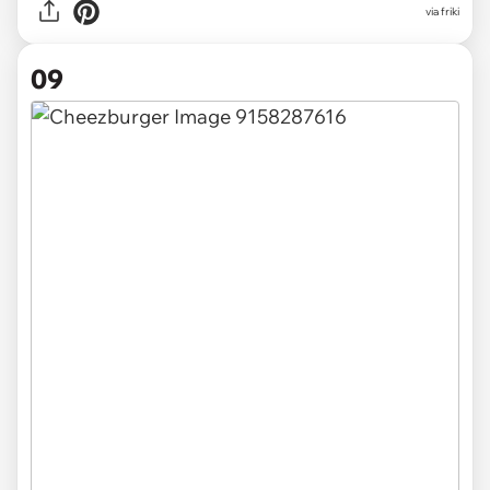
via friki
09