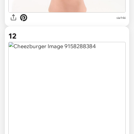
via friki
12