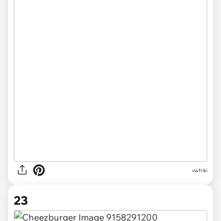
via friki
23