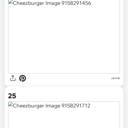
via friki
25