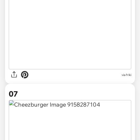
via friki
07