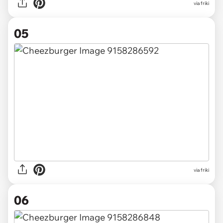
via friki
05
via friki
06