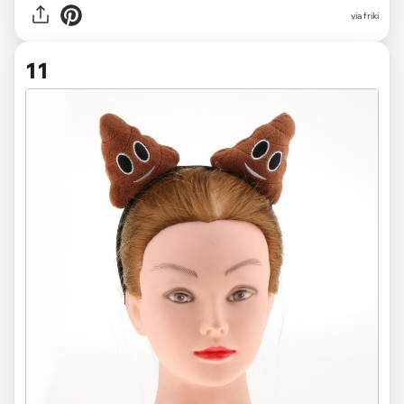
via friki
11