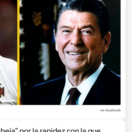
via
facebook
beja” por la rapidez con la que