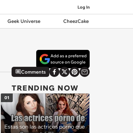
Log In
Geek Universe
CheezCake
Add as a preferred
source on Google
Comments
TRENDING NOW
01
Estas son las actrices porno que