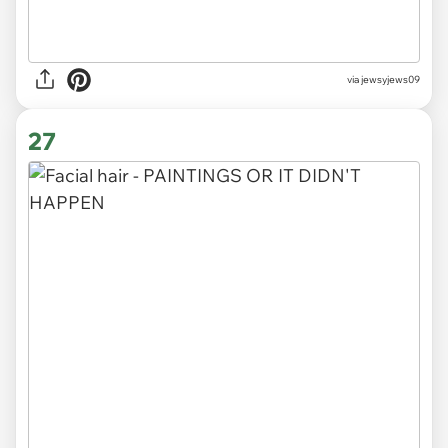
via jewsyjews09
27