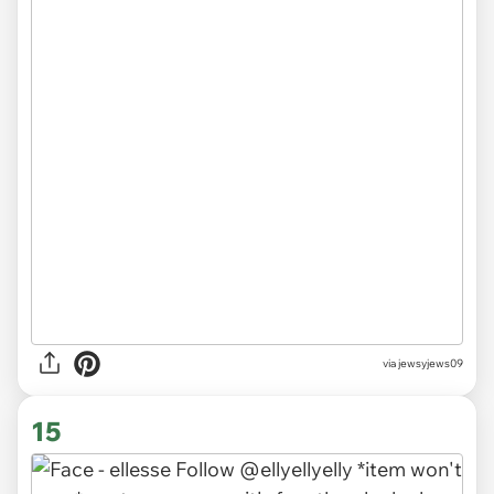
via jewsyjews09
15