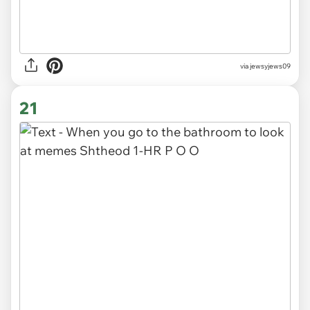
via jewsyjews09
21