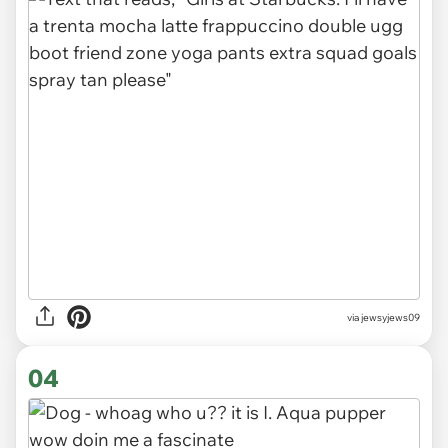
via jewsyjews09
04