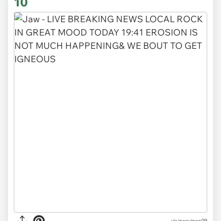
10
via jewsyjews09