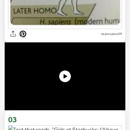
via jewsyjews09
03