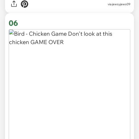
via jewsyjews09
06