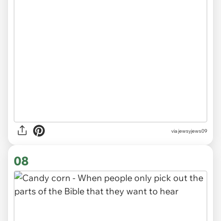
via jewsyjews09
08