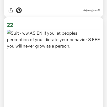
via jewsyjews09
22