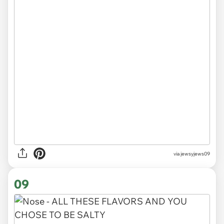
via jewsyjews09
09