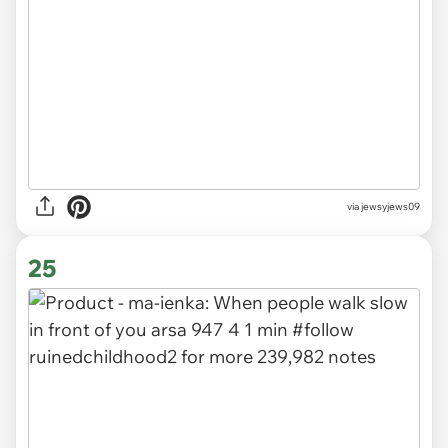
via jewsyjews09
25