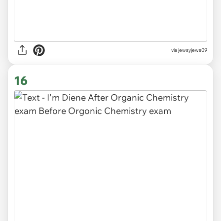
via jewsyjews09
16