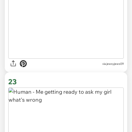
via jewsyjews09
23