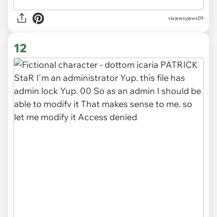
via jewsyjews09
12