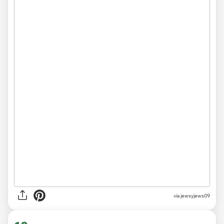
via jewsyjews09