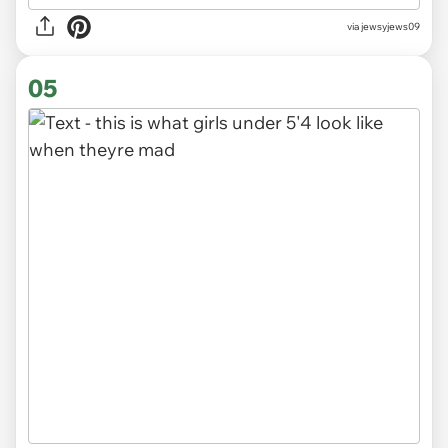
via jewsyjews09
05