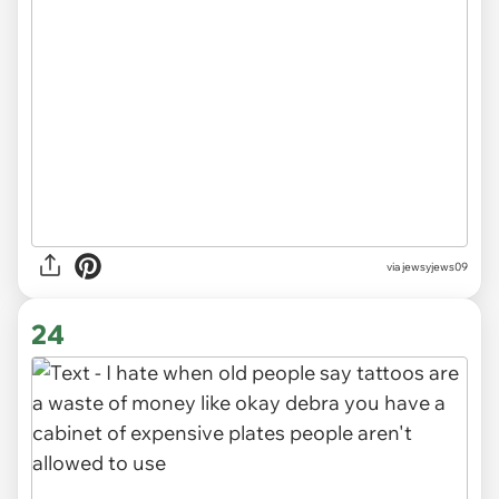
via jewsyjews09
24