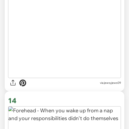
via jewsyjews09
14