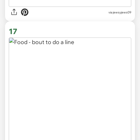
via jewsyjews09
17