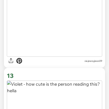
via jewsyjews09
13