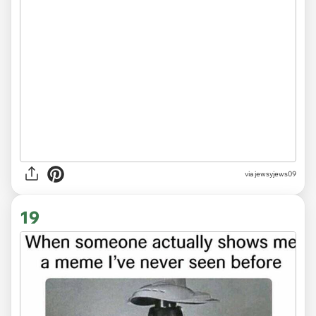
via jewsyjews09
19