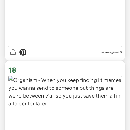
via jewsyjews09
18