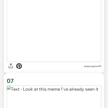
via jewsyjews09
07