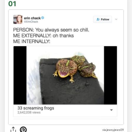
01
via
jewsyjews09