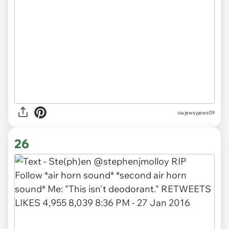
via jewsyjews09
26