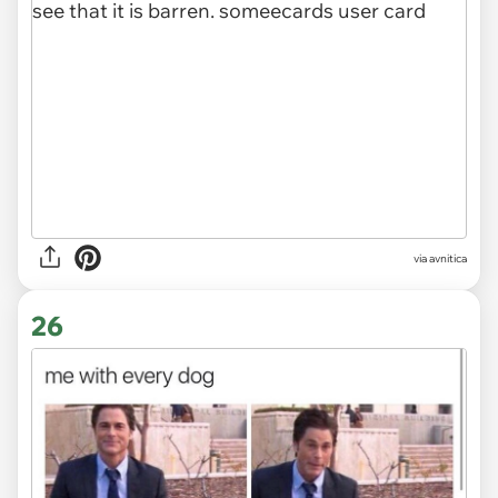
via avnitica
26