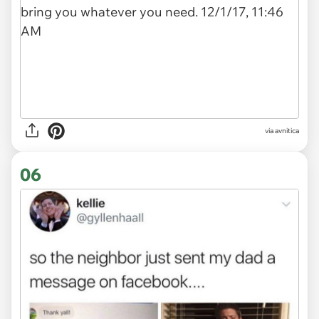
via avnitica
06