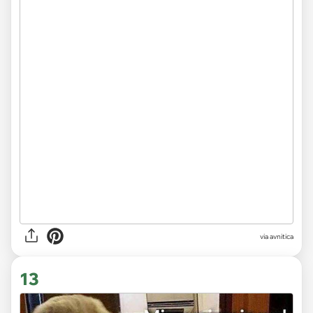
via avnitica
13