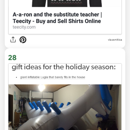
via avnitica
28