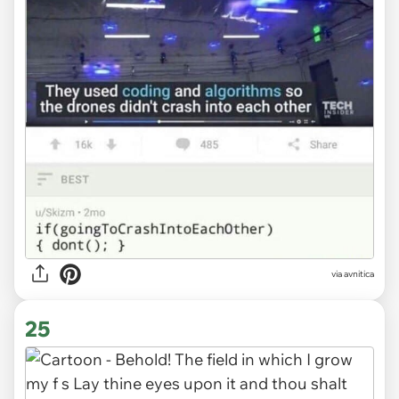
via avnitica
25