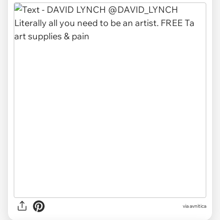
via
avnitica