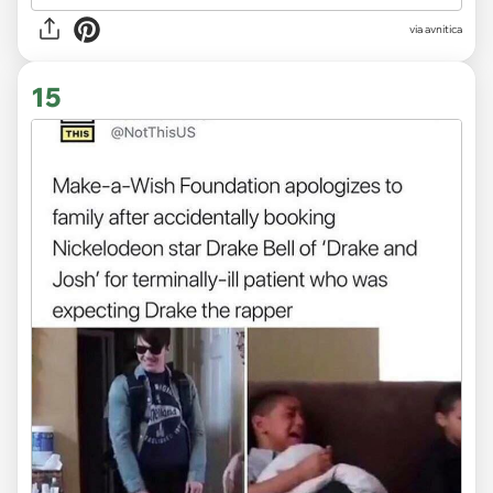
via avnitica
15