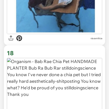
via avnitica
18