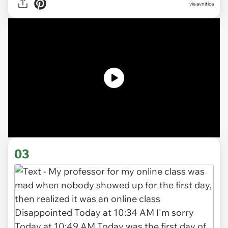
via avnitica
03