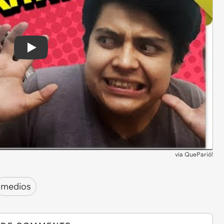
Play
via
QueParió!
medios